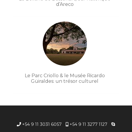
d’Areco
Le Parc Criollo & le Musée Ricardo
Güiraldes: un trésor culturel
+54 9 11 3031 6057
+54 9 11 3277 1127