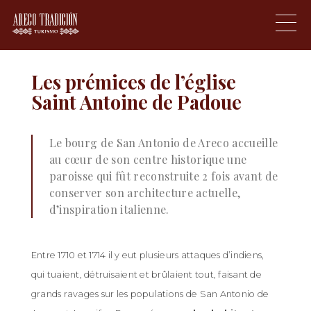
?>
Proudly powered by WordPress
|
Theme:
areco_tradicion by
Underscores.me
.
Les prémices de l’église
Saint Antoine de Padoue
Le bourg de San Antonio de Areco accueille
au cœur de son centre historique une
paroisse qui fût reconstruite 2 fois avant de
conserver son architecture actuelle,
d’inspiration italienne.
Entre 1710 et 1714 il y eut plusieurs attaques d’indiens,
qui tuaient, détruisaient et brûlaient tout, faisant de
grands ravages sur les populations de San Antonio de