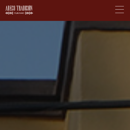
Proudly powered by WordPress
|
Theme:
areco_tradicion by
Underscores.me
.