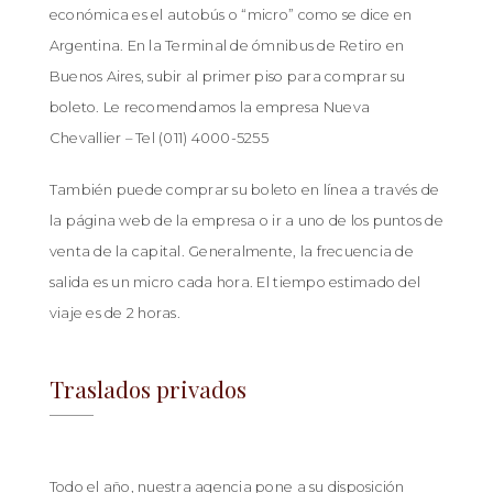
Como llegar a San Antonio de
económica es el autobús o “micro” como se dice en
Areco?
Argentina. En la Terminal de ómnibus de Retiro en
Buenos Aires, subir al primer piso para comprar su
boleto. Le recomendamos la empresa Nueva
Conozca las diferentes opciones para llegar a
Chevallier – Tel (011) 4000-5255
San Antonio de Areco desde Buenos Aires.
También puede comprar su boleto en línea a través de
la página web de la empresa o ir a uno de los puntos de
venta de la capital. Generalmente, la frecuencia de
salida es un micro cada hora. El tiempo estimado del
viaje es de 2 horas.
ES
EN
FR
Traslados privados
Todo el año, nuestra agencia pone a su disposición