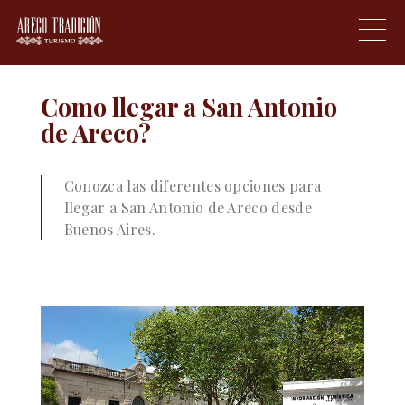
Proudly powered by WordPress
|
Theme:
areco_tradicion by
Underscores.me
.
Como llegar a San Antonio
de Areco?
Conozca las diferentes opciones para
llegar a San Antonio de Areco desde
Buenos Aires.